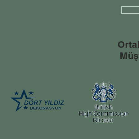
Orta
Müşt