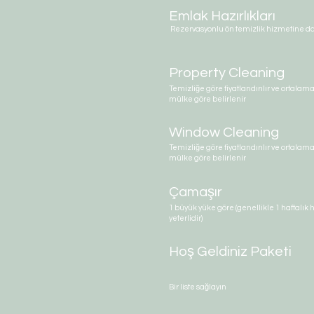
Emlak Hazırlıkları
Rezervasyonlu ön temizlik hizmetine da
Property Cleaning
Temizliğe göre fiyatlandırılır ve ortalam
mülke göre belirlenir
Window Cleaning
Temizliğe göre fiyatlandırılır ve ortalam
mülke göre belirlenir
Çamaşır
1 büyük yüke göre (genellikle 1 haftalık h
yeterlidir)
Hoş Geldiniz Paketi
Bir liste sağlayın