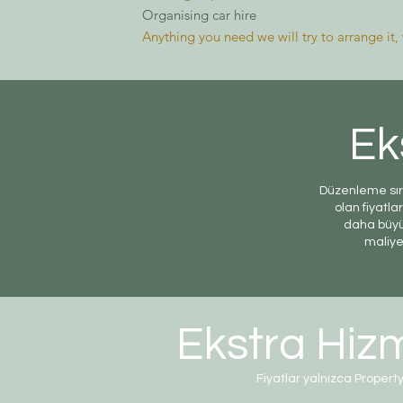
Organising car hire
Anything you need we will try to arrange it,
Ek
Düzenleme sır
olan fiyatlar
daha büyü
maliye
Ekstra Hizm
Fiyatlar yalnızca Proper