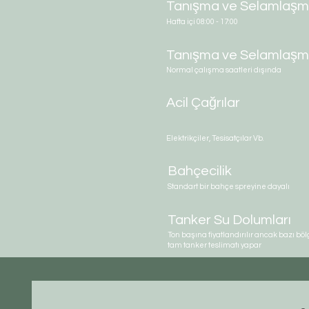
Tanışma ve Selamlaş
Hafta içi 08:00 - 17:00
Tanışma ve Selamlaş
Normal çalışma saatleri dışında
Acil Çağrılar
Elektrikçiler, Tesisatçılar Vb.
Bahçecilik
Standart bir bahçe spreyine dayalı
Tanker Su Dolumları
Ton başına fiyatlandırılır ancak bazı bö
tam tanker teslimatı yapar