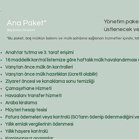
Yönetim paket
Ana Paket*
üstlenecek ve 
Boş Emlak Yönetimi
*Bu paket, boş mülkün bakımı ve mülk sahibine sağlanan hizmetler içindir, tatil
Anahtar tutma ve 3. taraf erişimi
16 maddelik kontrol listemize göre haftalık mülk havalandırması 
Varıştan önce mülk ön kontrolleri
Varıştan önce mülk hazırlıkları (ücretli olabilir)
Ziyaret öncesi ve konaklama sonu temizliği
Çamaşırhane Hizmeti
Havaalanı transfer hizmeti
Araba kiralama
Müşteri hesap tesisi
Fatura ödemeleri veya kontrolü (SO'ların ödenip ödenmediğini vey
Yıllık emlak vergilerinin ödenmesi
Yıllık haşere kontrolü
Komisyonsuz onarımlar