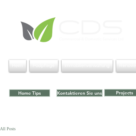
Heim
Poolpflege
Immobilienverwaltung
Renovi
Projects
Home Tips
Kontaktieren Sie uns
All Posts